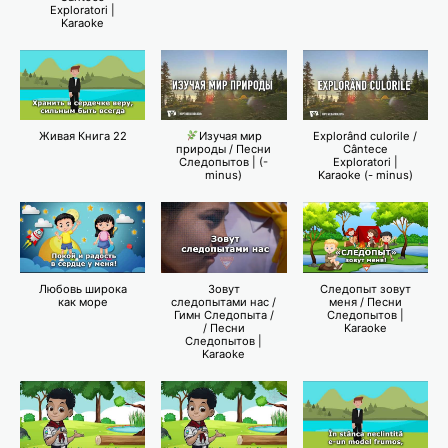
Exploratori |
Karaoke
Живая Книга 22
Explorând culorile /
Изучая мир
Cântece
природы / Песни
Exploratori |
Следопытов | (-
Karaoke (- minus)
minus)
Любовь широка
Зовут
Следопыт зовут
как море
следопытами нас /
меня / Песни
Гимн Следопыта /
Следопытов |
/ Песни
Karaoke
Следопытов |
Karaoke