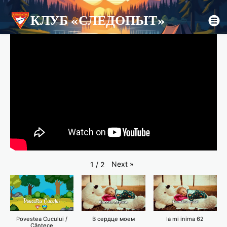
КЛУБ «СЛЕДОПЫТ»
Next
»
1
/
2
Povestea Cucului /
В сердце моем
Ia mi inima 62
Cântece