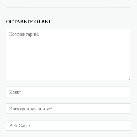
ОСТАВЬТЕ ОТВЕТ
Комментарий:
Им
Эл
поч
Ве
Са