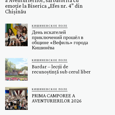
a Aventurierilor, sărbătorită cu
emoție la Biserica „Efes nr. 4” din
Chișinău
КИШИНЕВСКОЕ ПОЛЕ
День искателей
приключений прошёл в
общине «Вефиль» города
Кишинёва
КИШИНЕВСКОЕ ПОЛЕ
Bardar – lecții de
recunoștință sub cerul liber
КИШИНЕВСКОЕ ПОЛЕ
PRIMA CAMPOREE A
AVENTURIERILOR 2026