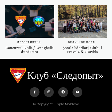
МЕРОПРИЯТИЯ
БЕЛЬЦКОЕ ПОЛЕ
Concursul Biblic / Evanghelia
Școala liderilor | Clubul
după Luca
«Pavel» & «David»
Клуб «Следопыт»
© Copyright - Explo Moldova