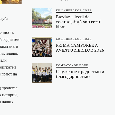
КИШИНЕВСКОЕ ПОЛЕ
Bardar – lecții de
клуба
recunoștință sub cerul
liber
ценность
 год, затем
КИШИНЕВСКОЕ ПОЛЕ
PRIMA CAMPOREE A
закатаны в
AVENTURIERILOR 2026
 их планы.
мели
КОМРАТСКОЕ ПОЛЕ
оиграть в
Служение с радостью и
играют на
благодарностью
д пролетел
х историй,
ля наших