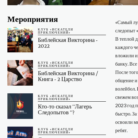
Мероприятия
«Самый лу
КЛУБ «ИСКАТЕЛИ
следопыт «
ПРИКЛЮЧЕНИЙ»
В теплой 
Библейская Викторина -
2022
каждого че
вложили их
банку. Все
КЛУБ «ИСКАТЕЛИ
ПРИКЛЮЧЕНИЙ»
После того
Библейская Викторина /
Книга - 2 Царство
общение и 
волейбол. 
свежем воз
КЛУБ «ИСКАТЕЛИ
ПРИКЛЮЧЕНИЙ»
2023 год п
Кто-то сказал "Лагерь
Следопытов "?
быстро. За
освоили мн
ребят.
КЛУБ «ИСКАТЕЛИ
ПРИКЛЮЧЕНИЙ»