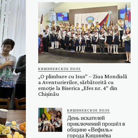
КИШИНЕВСКОЕ ПОЛЕ
„O plimbare cu Isus” – Ziua Mondială
a Aventurierilor, sărbătorită cu
emoție la Biserica „Efes nr. 4” din
Chișinău
КИШИНЕВСКОЕ ПОЛЕ
День искателей
приключений прошёл в
общине «Вефиль»
города Кишинёва