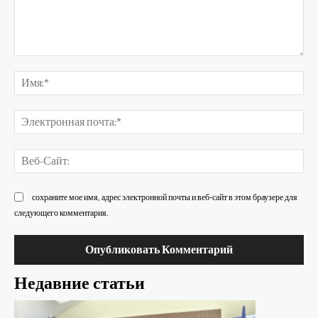
Комментарий:
Им
Эл
поч
Ве
Са
сохраните мое имя, адрес электронной почты и веб-сайт в этом браузере для
следующего комментария.
Недавние статьи