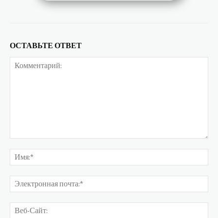
ОСТАВЬТЕ ОТВЕТ
Комментарий:
Им
Эл
поч
Ве
Са