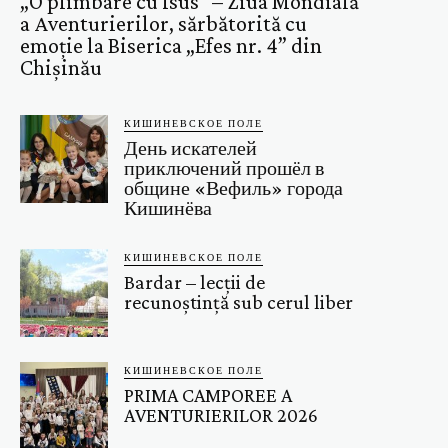
„O plimbare cu Isus” – Ziua Mondială
a Aventurierilor, sărbătorită cu
emoție la Biserica „Efes nr. 4” din
Chișinău
КИШИНЕВСКОЕ ПОЛЕ
День искателей
приключений прошёл в
общине «Вефиль» города
Кишинёва
КИШИНЕВСКОЕ ПОЛЕ
Bardar – lecții de
recunoștință sub cerul liber
КИШИНЕВСКОЕ ПОЛЕ
PRIMA CAMPOREE A
AVENTURIERILOR 2026