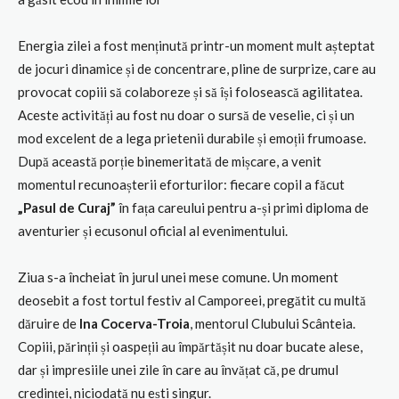
Energia zilei a fost menținută printr-un moment mult așteptat
de jocuri dinamice și de concentrare, pline de surprize, care au
provocat copiii să colaboreze și să își folosească agilitatea.
Aceste activități au fost nu doar o sursă de veselie, ci și un
mod excelent de a lega prietenii durabile și emoții frumoase.
După această porție binemeritată de mișcare, a venit
momentul recunoașterii eforturilor: fiecare copil a făcut
„Pasul de Curaj”
în fața careului pentru a-și primi diploma de
aventurier și ecusonul oficial al evenimentului.
Ziua s-a încheiat în jurul unei mese comune. Un moment
deosebit a fost tortul festiv al Camporeei, pregătit cu multă
dăruire de
Ina Cocerva-Troia
, mentorul Clubului Scânteia.
Copiii, părinții și oaspeții au împărtășit nu doar bucate alese,
dar și impresiile unei zile în care au învățat că, pe drumul
credinței, niciodată nu ești singur.