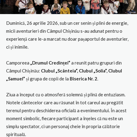
Duminică, 26 aprilie 2026, sub un cer senin și plini de energie,
micii aventurieri din Câmpul Chișinău s-au adunat pentru o
experiență care le-a marcat nu doar pașaportul de aventurier,
ci și inimile.
Camporeea
„Drumul Credinței”
a reunit patru grupuri din
Câmpul Chișinău:
Clubul „Scânteia”, Clubul „Solia”, Clubul
„Samuel”
și grupa de copii de la
Biserica Nr. 2
.
Ziua a început cu o atmosferă solemnă și plină de entuziasm.
Notele cântecelor care au răsunat în tot careul au pregătit
terenul pentru deschiderea oficială a evenimentului. În acest
moment simbolic, fiecare participant a înțeles că nu este un
simplu spectator, ci un personaj cheie în propria călătorie
spirituală.