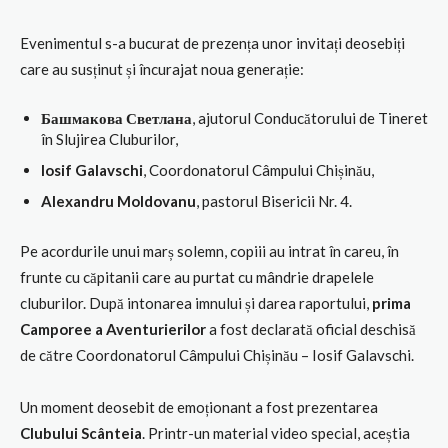
Evenimentul s-a bucurat de prezența unor invitați deosebiți
care au susținut și încurajat noua generație:
Башмакова Светлана
, ajutorul Conducătorului de Tineret
în Slujirea Cluburilor,
Iosif Galavschi
, Coordonatorul Câmpului Chișinău,
Alexandru Moldovanu
, pastorul Bisericii Nr. 4.
Pe acordurile unui marș solemn, copiii au intrat în careu, în
frunte cu căpitanii care au purtat cu mândrie drapelele
cluburilor. După intonarea imnului și darea raportului,
prima
Camporee a Aventurierilor
a fost declarată oficial deschisă
de către Coordonatorul Câmpului Chișinău – Iosif Galavschi.
Un moment deosebit de emoționant a fost prezentarea
Clubului Scânteia
. Printr-un material video special, aceștia