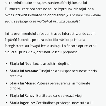
au reamintit tuturor că, deși suntem diferiți, lumina lui
Dumnezeu este cea care ne aduce împreună. Mesajul lor a
rămas întipărit în mintea celor prezenți:
„Când împărțim lumina,
ea nu se stinge, ci se multiplică în inima celuilalt”.
Inima evenimentului a fost un traseu interactiv, unde copiii,
împărțiți în echipe pe baza culorii brățărilor primite la
înregistrare, au învățat lecția unității. La fiecare oprire, eroii
biblici au prins viață, oferindu-le lecții prețioase:
Stația lui Noe:
Lecția ascultării depline.
Stația lui Avraam:
Curajul de a păși spre necunoscut prin
credință.
Stația lui Moise:
Puterea perseverenței în momente
dificile.
Stația lui Rahav:
Bunătatea care salvează vieți.
Stația Îngerilor:
Certitudinea protecției nevăzute a lui