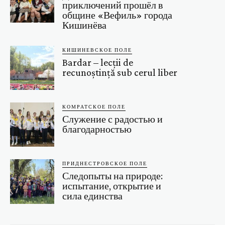
приключений прошёл в
общине «Вефиль» города
Кишинёва
КИШИНЕВСКОЕ ПОЛЕ
Bardar – lecții de
recunoștință sub cerul liber
КОМРАТСКОЕ ПОЛЕ
Служение с радостью и
благодарностью
ПРИДНЕСТРОВСКОЕ ПОЛЕ
Следопыты на природе:
испытание, открытие и
сила единства