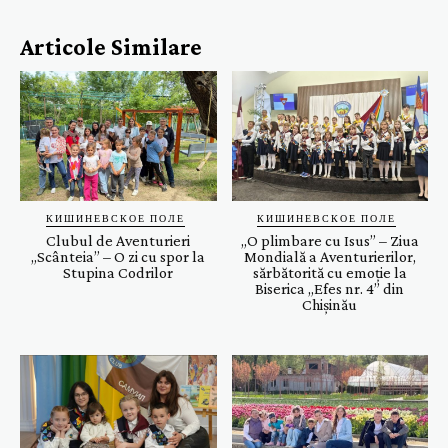
Articole Similare
КИШИНЕВСКОЕ ПОЛЕ
КИШИНЕВСКОЕ ПОЛЕ
Clubul de Aventurieri
„O plimbare cu Isus” – Ziua
„Scânteia” – O zi cu spor la
Mondială a Aventurierilor,
Stupina Codrilor
sărbătorită cu emoție la
Biserica „Efes nr. 4” din
Chișinău