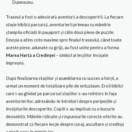
Dumnezeu.
Traseul a fost o adevărată aventură a descoperirii. La fiecare
stație biblică parcursă, aventurierii primeau cu mândrie
ștampila oficială în pașaport și câte două piese de puzzle.
Emoția a atins cote maxime spre finalul traseului, când toate
aceste piese, adunate cu grijă, au fost unite pentru a forma
Marea Hartă a Credinței
– simbol al lecțiilor învățate
împreună.
După finalizarea stațiilor și asamblarea cu succes a hărții, a
urmat un moment de totalizare plin de entuziasm. Eroii biblici
care i-au ghidat pe parcursul stațiilor s-au reîntors în fața
aventurierilor, adresându-le întrebări despre peripețiile și
învățăturile descoperite. Copiii s-au implicat cu o bucurie
deosebită. Mâinile ridicate și răspunsurile corecte oferite au
demonstrat că fiecare lecție despre curaj, ascultare și credință
a găsit ecou în inimile lor