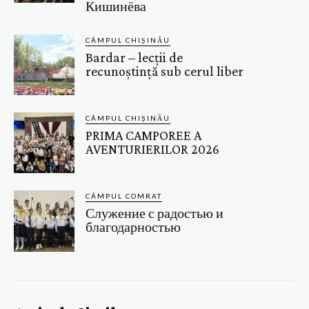
Кишинёва
CÂMPUL CHIȘINĂU
Bardar – lecții de
recunoștință sub cerul liber
CÂMPUL CHIȘINĂU
PRIMA CAMPOREE A
AVENTURIERILOR 2026
CÂMPUL COMRAT
Служение с радостью и
благодарностью