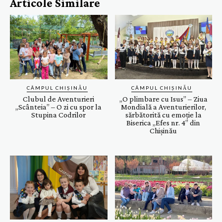
Articole Similare
CÂMPUL CHIȘINĂU
CÂMPUL CHIȘINĂU
Clubul de Aventurieri
„O plimbare cu Isus” – Ziua
„Scânteia” – O zi cu spor la
Mondială a Aventurierilor,
Stupina Codrilor
sărbătorită cu emoție la
Biserica „Efes nr. 4” din
Chișinău