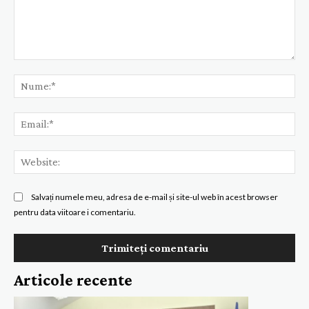
Comentariu:
Nu
Ema
Web
Salvați numele meu, adresa de e-mail și site-ul web în acest browser
pentru data viitoare i comentariu.
Articole recente