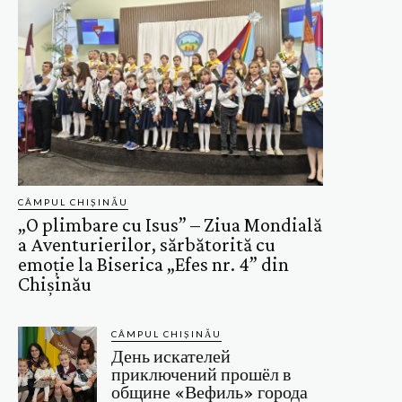
CÂMPUL CHIȘINĂU
„O plimbare cu Isus” – Ziua Mondială
a Aventurierilor, sărbătorită cu
emoție la Biserica „Efes nr. 4” din
Chișinău
CÂMPUL CHIȘINĂU
День искателей
приключений прошёл в
общине «Вефиль» города