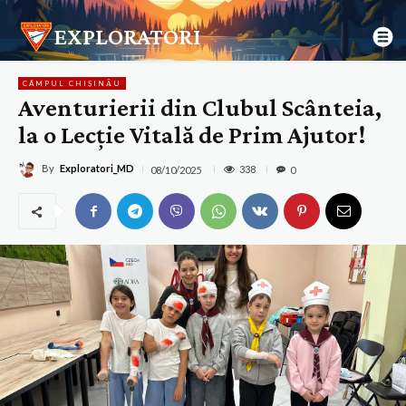
EXPLORATORI
CÂMPUL CHIȘINĂU
Aventurierii din Clubul Scânteia,
la o Lecție Vitală de Prim Ajutor!
By
Exploratori_MD
338
08/10/2025
0