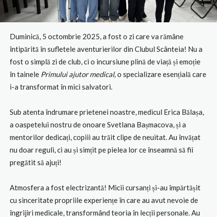
Duminică, 5 octombrie 2025, a fost o zi care va rămâne
întipărită în sufletele aventurierilor din Clubul Scânteia! Nu a
fost o simplă zi de club, ci o incursiune plină de viață și emoție
în tainele
Primului ajutor medical,
o specializare esențială care
i-a transformat în mici salvatori.
Sub atenta îndrumare prietenei noastre, medicul Erica Bălașa,
a oaspetelui nostru de onoare Svetlana Bașmacova, și a
mentorilor dedicați, copiii au trăit clipe de neuitat. Au învățat
nu doar reguli, ci au și simțit pe pielea lor ce înseamnă să fii
pregătit să ajuți!
Atmosfera a fost electrizantă! Micii cursanți și-au împărtășit
cu sinceritate propriile experiențe în care au avut nevoie de
îngrijiri medicale, transformând teoria în lecții personale. Au