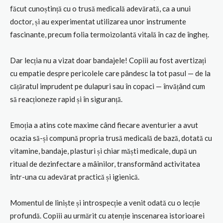
făcut cunoștință cu o trusă medicală adevărată, ca a unui
doctor, și au experimentat utilizarea unor instrumente
fascinante, precum folia termoizolantă vitală în caz de îngheț.
Dar lecția nu a vizat doar bandajele! Copiii au fost avertizați
cu empatie despre pericolele care pândesc la tot pasul — de la
cățăratul imprudent pe dulapuri sau în copaci — învățând cum
să reacționeze rapid și în siguranță.
Emoția a atins cote maxime când fiecare aventurier a avut
ocazia să-și compună propria trusă medicală de bază, dotată cu
vitamine, bandaje, plasturi și chiar măști medicale, după un
ritual de dezinfectare a mâinilor, transformând activitatea
într-una cu adevărat practică și igienică.
Momentul de liniște și introspecție a venit odată cu o lecție
profundă. Copiii au urmărit cu atenție inscenarea istorioarei