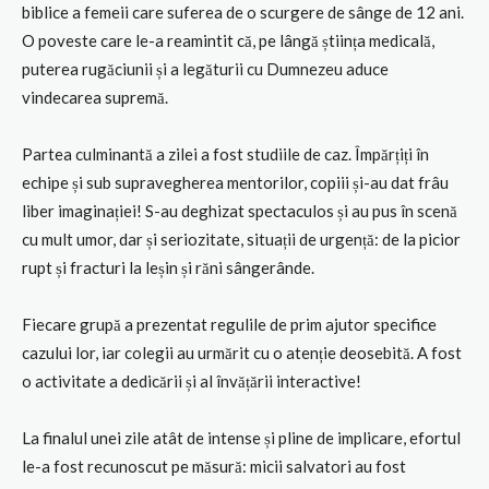
biblice a femeii care suferea de o scurgere de sânge de 12 ani.
O poveste care le-a reamintit că, pe lângă știința medicală,
puterea rugăciunii și a legăturii cu Dumnezeu aduce
vindecarea supremă.
Partea culminantă a zilei a fost studiile de caz. Împărțiți în
echipe și sub supravegherea mentorilor, copiii și-au dat frâu
liber imaginației! S-au deghizat spectaculos și au pus în scenă
cu mult umor, dar și seriozitate, situații de urgență: de la picior
rupt și fracturi la leșin și răni sângerânde.
Fiecare grupă a prezentat regulile de prim ajutor specifice
cazului lor, iar colegii au urmărit cu o atenție deosebită. A fost
o activitate a dedicării și al învățării interactive!
La finalul unei zile atât de intense și pline de implicare, efortul
le-a fost recunoscut pe măsură: micii salvatori au fost