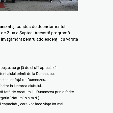
anizat și condus de departamentul
te de Ziua a Șaptea. Această programă
e învățământ pentru adolescenții cu vârsta
bește, au grijă de ei și îi apreciază.
tențialului primit de la Dumnezeu.
agostea lor față de Dumnezeu.
ritar în lucrarea clubului.
asă față de creatura lui Dumnezeu prin diferite
tegoria ”Natura” ș.a.m.d.).
și capacități, care vor face viața lor mai