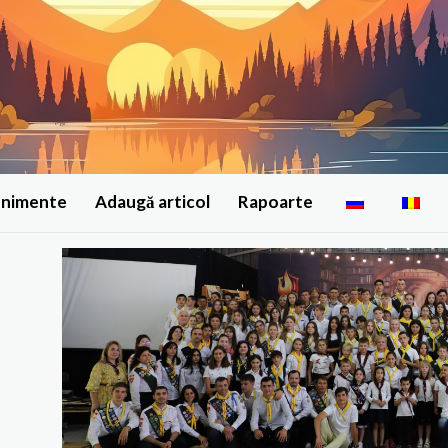
enimente
Adaugă articol
Rapoarte