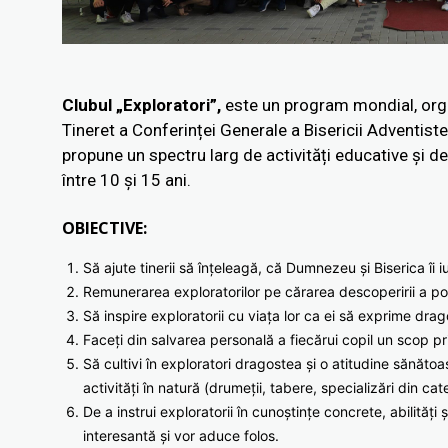
Clubul „Exploratori”,
este un program mondial, org
Tineret a Conferinței Generale a Bisericii Adventis
propune un spectru larg de activități educative și d
între 10 și 15 ani.
OBIECTIVE:
Să ajute tinerii să înțeleagă, că Dumnezeu și Biserica îi iu
Remunerarea exploratorilor pe cărarea descoperirii a po
Să inspire exploratorii cu viața lor ca ei să exprime dr
Faceți din salvarea personală a fiecărui copil un scop prio
Să cultivi în exploratori dragostea și o atitudine sănăto
activități în natură (drumeții, tabere, specializări din ca
De a instrui exploratorii în cunoștințe concrete, abilități 
interesantă și vor aduce folos.