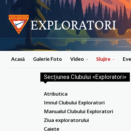
EXPLORATORI
Acasă
Galerie Foto
Video
Slujire
Ev
Secțiunea Clubului «Exploratori»
Atributica
Imnul Clubului Exploratori
Manualul Clubului Exploratori
Ziua exploratorului
Caiete