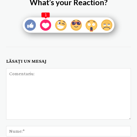
What’s your Reaction?
1
LĂSAȚI UN MESAJ
Comentariu:
Nu