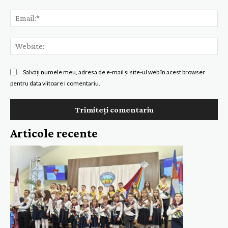
Ema
Web
Salvați numele meu, adresa de e-mail și site-ul web în acest browser
pentru data viitoare i comentariu.
Articole recente