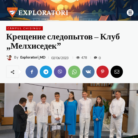
EXPLORATORI
CÂMPUL CHIȘINĂU
Крещение следопытов – Клуб
„Мелхиседек”
By
Exploratori_MD
478
02/06/2023
0