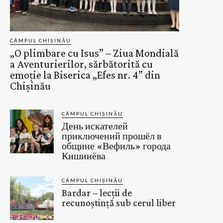
CÂMPUL CHIȘINĂU
„O plimbare cu Isus” – Ziua Mondială
a Aventurierilor, sărbătorită cu
emoție la Biserica „Efes nr. 4” din
Chișinău
CÂMPUL CHIȘINĂU
День искателей
приключений прошёл в
общине «Вефиль» города
Кишинёва
CÂMPUL CHIȘINĂU
Bardar – lecții de
recunoștință sub cerul liber