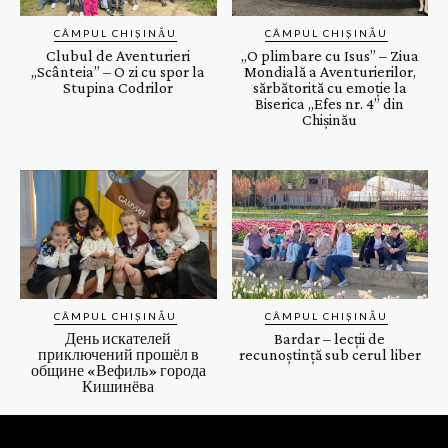
CÂMPUL CHIȘINĂU
CÂMPUL CHIȘINĂU
Clubul de Aventurieri
„O plimbare cu Isus” – Ziua
„Scânteia” – O zi cu spor la
Mondială a Aventurierilor,
Stupina Codrilor
sărbătorită cu emoție la
Biserica „Efes nr. 4” din
Chișinău
CÂMPUL CHIȘINĂU
CÂMPUL CHIȘINĂU
День искателей
Bardar – lecții de
приключений прошёл в
recunoștință sub cerul liber
общине «Вефиль» города
Кишинёва