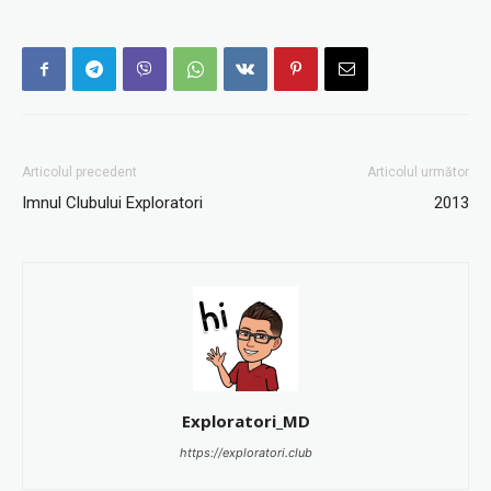
Articolul precedent
Articolul următor
Imnul Clubului Exploratori
2013
Exploratori_MD
https://exploratori.club