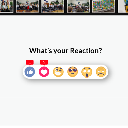
What’s your Reaction?
1
5