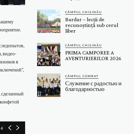
CÂMPUL CHIȘINĂU
Bardar – lecții de
 нашему
recunoștință sub cerul
роприятие.
liber
 следопытов,
CÂMPUL CHIȘINĂU
PRIMA CAMPOREE A
, видео-
AVENTURIERILOR 2026
скников в
иключений”,
CÂMPUL COMRAT
Служение с радостью и
благодарностью
, сделанный
 конфетой
 6