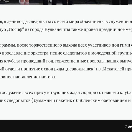
я, в день когда следопыты со всего мира объединены в служении
луб „Иосиф” из города Вулканешты также провёл праздничное ме
граммы, после торжественного выхода всех участников под гимн
 прославление оркестра, пение следопытов и молодежной группы
ия клуба за прошедший год, торжественные проводы наших выпу
й отдел и принятие с свои ряды „первоклашек” из „Искателей пр
ховное наставление пастора.
огослужения всех присутствующих ждал сюрприз от нашего клуба
мих следопытов ( бумажный пакетик с библейским обетованием и
1
de