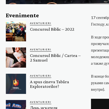
Evenimente
17 сентябр
AVENTURIERI
Господу, к
Concursul Biblic – 2022
В ходе про
прозвучало
презентац
AVENTURIERI
Concursul Biblic / Cartea –
молодежны
2 Samuel
а также ду
В конце б
AVENTURIERI
A spus cineva Tabăra
руками са
Exploratorilor?
внутри).
AVENTURIERI
День искателя