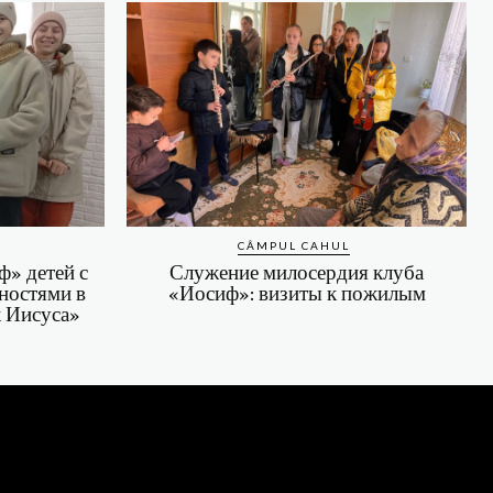
CÂMPUL CAHUL
» детей с
Служение милосердия клуба
ностями в
«Иосиф»: визиты к пожилым
к Иисуса»