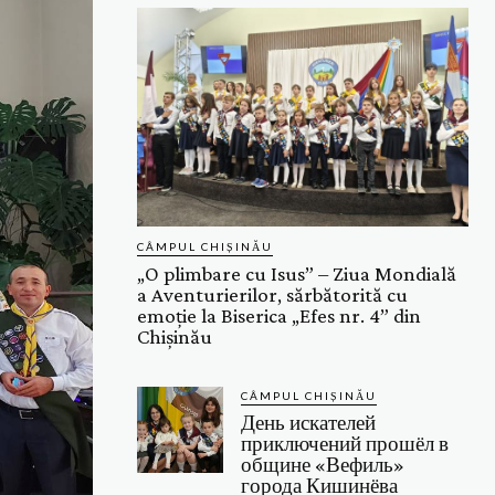
CÂMPUL CHIȘINĂU
„O plimbare cu Isus” – Ziua Mondială
a Aventurierilor, sărbătorită cu
emoție la Biserica „Efes nr. 4” din
Chișinău
CÂMPUL CHIȘINĂU
День искателей
приключений прошёл в
общине «Вефиль»
города Кишинёва