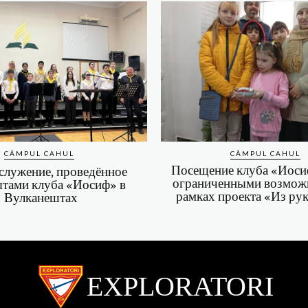
CÂMPUL CAHUL
CÂMPUL CAHUL
Посещение клуба «Иосиф
служение, проведённое
ограниченными возмож
ытами клуба «Иосиф» в
рамках проекта «Из ру
Вулканештах
EXPLORATORI