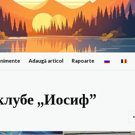
enimente
Adaugă articol
Rapoarte
клубе „Иосиф”