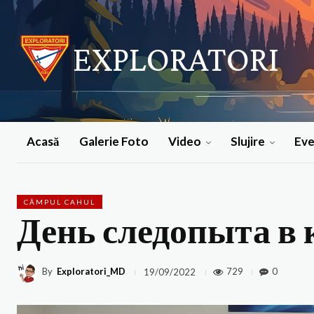
EXPLORATORI
Acasă
Galerie Foto
Video
Slujire
Ev
CÂMPUL CAHUL
День следопыта в 
By
Exploratori_MD
729
0
19/09/2022