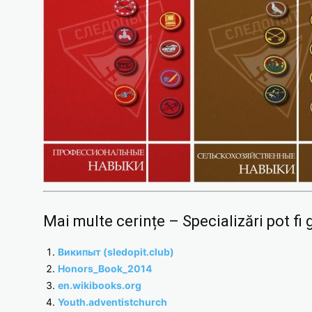
Mai multe cerințe – Specializări pot fi g
Википыт (sledopit.club)
Honors_Book_2014
en.wikibooks.org
Youth.adventistchurch