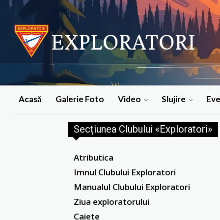
EXPLORATORI
Acasă
Galerie Foto
Video
Slujire
Ev
Secțiunea Clubului «Exploratori»
Atributica
Imnul Clubului Exploratori
Manualul Clubului Exploratori
Ziua exploratorului
Caiete