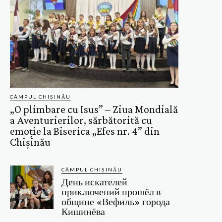
CÂMPUL CHIȘINĂU
„O plimbare cu Isus” – Ziua Mondială
a Aventurierilor, sărbătorită cu
emoție la Biserica „Efes nr. 4” din
Chișinău
CÂMPUL CHIȘINĂU
День искателей
приключений прошёл в
общине «Вефиль» города
Кишинёва