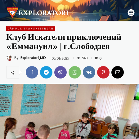
EXPLORATORI
CÂMPUL TRANSNISTREAN
Клуб Искатели приключений
«Еммануил» | г.Слободзея
By
Exploratori_MD
548
08/01/2025
0