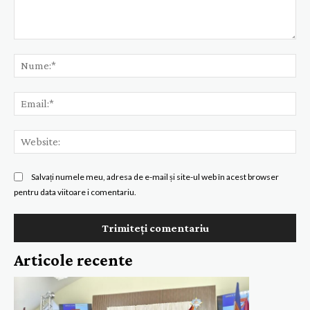
Comentariu:
Nu
Ema
Web
Salvați numele meu, adresa de e-mail și site-ul web în acest browser
pentru data viitoare i comentariu.
Articole recente