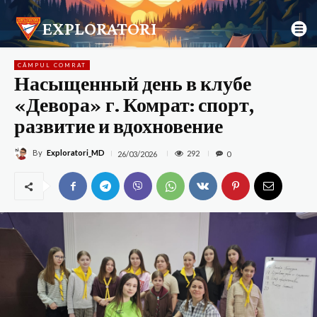
EXPLORATORI
CÂMPUL COMRAT
Насыщенный день в клубе
«Девора» г. Комрат: спорт,
развитие и вдохновение
By
Exploratori_MD
292
26/03/2026
0