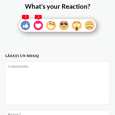
What’s your Reaction?
1
2
LĂSAȚI UN MESAJ
Comentariu:
Nu