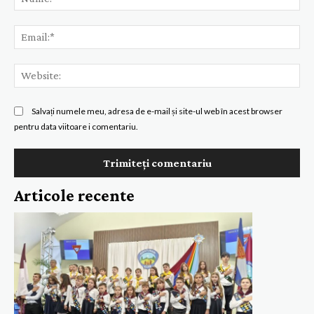
Ema
Web
Salvați numele meu, adresa de e-mail și site-ul web în acest browser
pentru data viitoare i comentariu.
Articole recente