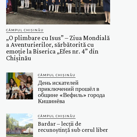
CÂMPUL CHIȘINĂU
„O plimbare cu Isus” – Ziua Mondială
a Aventurierilor, sărbătorită cu
emoție la Biserica „Efes nr. 4” din
Chișinău
CÂMPUL CHIȘINĂU
День искателей
приключений прошёл в
общине «Вефиль» города
Кишинёва
CÂMPUL CHIȘINĂU
Bardar – lecții de
recunoștință sub cerul liber