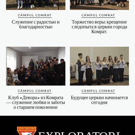
CÂMPUL COMRAT
CÂMPUL COMRAT
Служение с радостью и
Торжество веры: крещение
благодарностью
следопыта в церкви города
Комрат.
CÂMPUL COMRAT
CÂMPUL COMRAT
Клуб «Девора» из Комрата
Будущее церкви начинается
— служение любви и заботы
сегодня
о старшем поколении