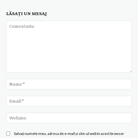
LĂSAȚI UN MESAJ
Comentariu:
Nu
Ema
Web
Salvați numele meu, adresa de e-mail și site-ul web în acest browser