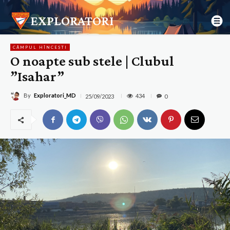
EXPLORATORI
CÂMPUL HÎNCEȘTI
O noapte sub stele | Clubul
”Isahar”
By
Exploratori_MD
434
25/09/2023
0