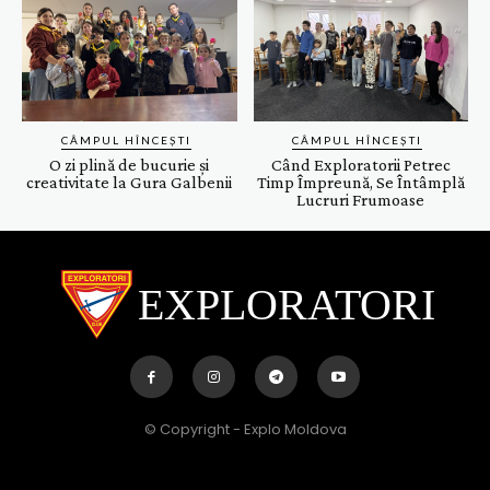
CÂMPUL HÎNCEȘTI
CÂMPUL HÎNCEȘTI
O zi plină de bucurie și
Când Exploratorii Petrec
creativitate la Gura Galbenii
Timp Împreună, Se Întâmplă
Lucruri Frumoase
EXPLORATORI
© Copyright - Explo Moldova