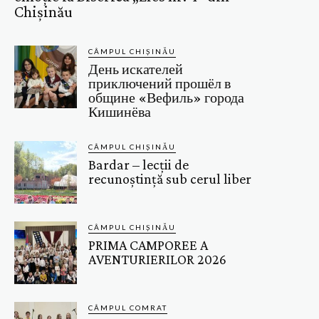
Chișinău
CÂMPUL CHIȘINĂU
День искателей
приключений прошёл в
общине «Вефиль» города
Кишинёва
CÂMPUL CHIȘINĂU
Bardar – lecții de
recunoștință sub cerul liber
CÂMPUL CHIȘINĂU
PRIMA CAMPOREE A
AVENTURIERILOR 2026
CÂMPUL COMRAT