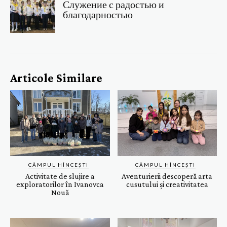
Служение с радостью и
благодарностью
Articole Similare
CÂMPUL HÎNCEȘTI
CÂMPUL HÎNCEȘTI
Activitate de slujire a
Aventurierii descoperă arta
exploratorilor în Ivanovca
cusutului și creativitatea
Nouă