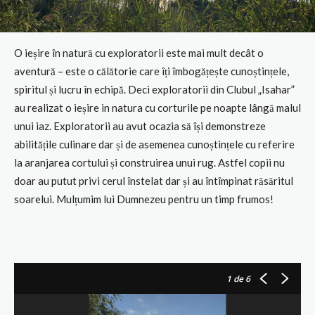
O ieșire în natură cu exploratorii este mai mult decât o
aventură – este o călătorie care îți îmbogățește cunoștințele,
spiritul și lucru în echipă. Deci exploratorii din Clubul „Isahar”
au realizat o ieșire in natura cu corturile pe noapte lângă malul
unui iaz. Exploratorii au avut ocazia să își demonstreze
abilitățile culinare dar și de asemenea cunoștințele cu referire
la aranjarea cortului și construirea unui rug. Astfel copii nu
doar au putut privi cerul înstelat dar și au întîmpinat răsăritul
soarelui. Mulțumim lui Dumnezeu pentru un timp frumos!
1
de 6