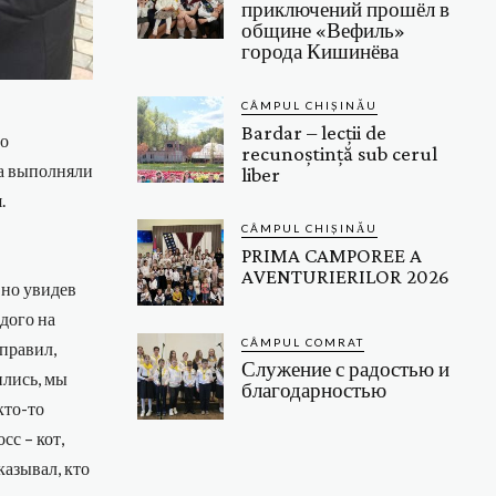
приключений прошёл в
общине «Вефиль»
города Кишинёва
CÂMPUL CHIȘINĂU
Bardar – lecții de
го
recunoștință sub cerul
та выполняли
liber
.
CÂMPUL CHIȘINĂU
PRIMA CAMPOREE A
AVENTURIERILOR 2026
 но увидев
дого на
CÂMPUL COMRAT
 правил,
Служение с радостью и
ились, мы
благодарностью
кто-то
сс – кот,
казывал, кто