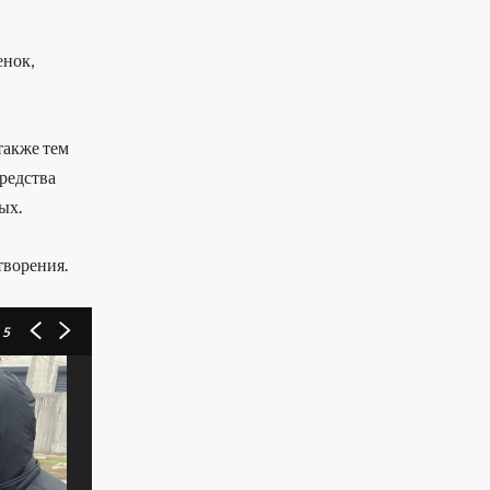
енок,
также тем
средства
ых.
творения.
 5