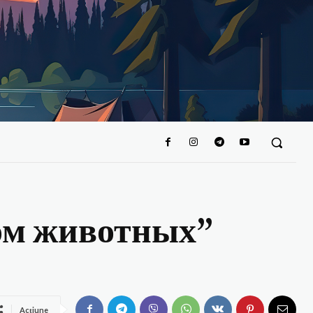
ом животных”
Acțiune