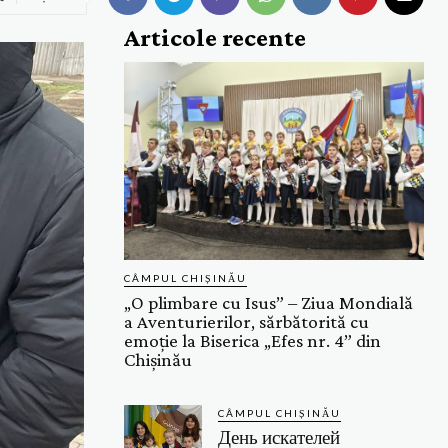
Articole recente
CÂMPUL CHIȘINĂU
„O plimbare cu Isus” – Ziua Mondială
a Aventurierilor, sărbătorită cu
emoție la Biserica „Efes nr. 4” din
Chișinău
CÂMPUL CHIȘINĂU
День искателей