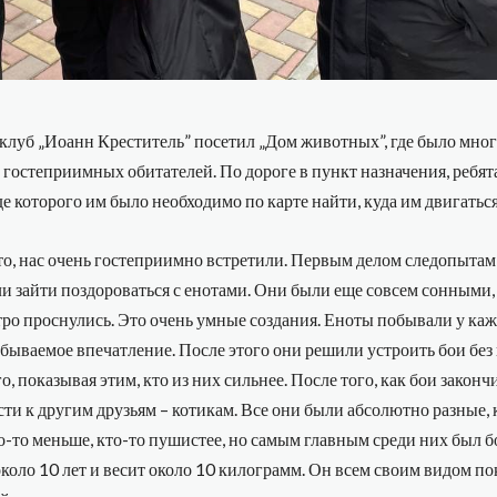
 клуб „Иоанн Креститель” посетил „Дом животных”, где было мно
гостеприимных обитателей. По дороге в пункт назначения, ребя
оде которого им было необходимо по карте найти, куда им двигаться
то, нас очень гостеприимно встретили. Первым делом следопытам
 зайти поздороваться с енотами. Они были еще совсем сонными,
тро проснулись. Это очень умные создания. Еноты побывали у каж
абываемое впечатление. После этого они решили устроить бои без
го, показывая этим, кто из них сильнее. После того, как бои законч
сти к другим друзьям – котикам. Все они были абсолютно разные, 
о-то меньше, кто-то пушистее, но самым главным среди них был бо
коло 10 лет и весит около 10 килограмм. Он всем своим видом по