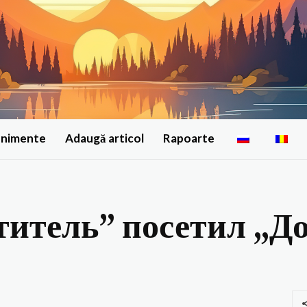
enimente
Adaugă articol
Rapoarte
титель” посетил „Д