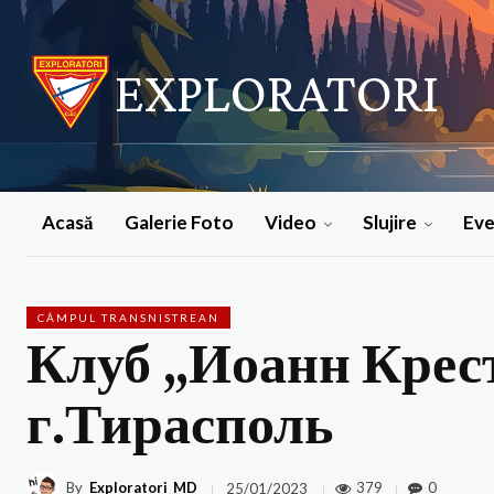
EXPLORATORI
Acasă
Galerie Foto
Video
Slujire
Ev
CÂMPUL TRANSNISTREAN
Клуб „Иоанн Крес
г.Тирасполь
By
Exploratori_MD
379
0
25/01/2023