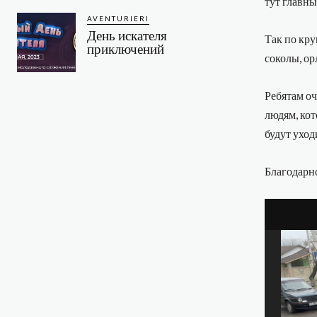
тут главны
AVENTURIERI
День искателя
Так по кру
приключений
соколы, ор
Ребятам оч
людям, кот
будут уход
Благодарно