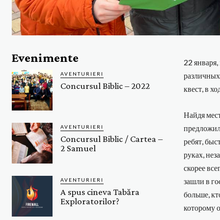
Evenimente
22 января,
AVENTURIERI
различных 
Concursul Biblic – 2022
квест, в х
Найдя мес
предложили
AVENTURIERI
Concursul Biblic / Cartea –
ребят, быс
2 Samuel
руках, нез
скорее все
зашли в го
AVENTURIERI
A spus cineva Tabăra
больше, кт
Exploratorilor?
которому о