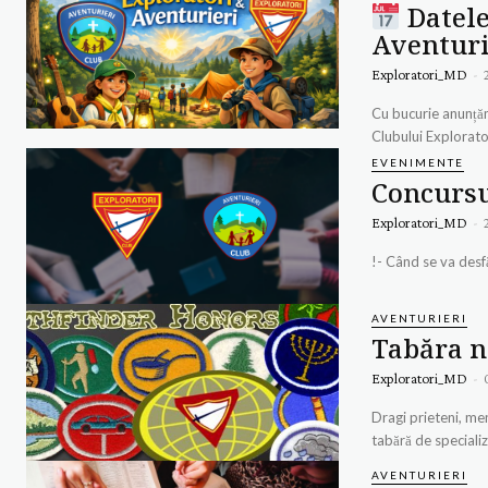
Datele
Aventuri
Exploratori_MD
-
Cu bucurie anunțăm 
Clubului Explorator
EVENIMENTE
Concursu
Exploratori_MD
-
AVENTURIERI
Tabăra n
Exploratori_MD
-
Dragi prieteni, mentori ai clubulu
tabără de specializ
AVENTURIERI