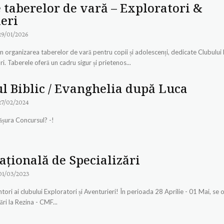
 taberelor de vară – Exploratori &
eri
29/01/2026
organizarea taberelor de vară pentru copii și adolescenți, dedicate Clubului Li
i. Taberele oferă un cadru sigur și prietenos...
l Biblic / Evanghelia după Luca
27/02/2024
!- Când se va desfășura Concursul? -!
ațională de Specializări
01/03/2023
i Exploratori și Aventurieri! În perioada 28 Aprilie - 01 Mai, se organizează o
ări la Rezina - CMF...