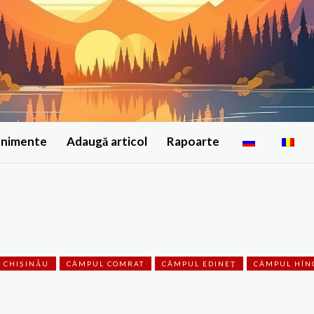
enimente
Adaugă articol
Rapoarte
 CHIȘINĂU
CÂMPUL COMRAT
CÂMPUL EDINEȚ
CÂMPUL HÎN