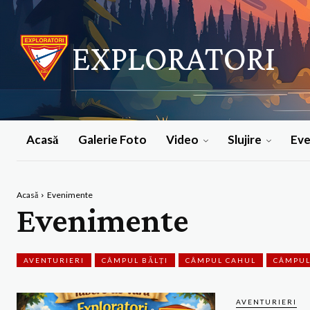
EXPLORATORI
Acasă
Galerie Foto
Video
Slujire
Ev
Acasă
Evenimente
Evenimente
AVENTURIERI
CÂMPUL BĂLȚI
CÂMPUL CAHUL
CÂMPUL
AVENTURIERI