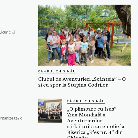
curici și
CÂMPUL CHIȘINĂU
Clubul de Aventurieri „Scânteia” – O
zi cu spor la Stupina Codrilor
CÂMPUL CHIȘINĂU
„O plimbare cu Isus” –
Ziua Mondială a
Aventurierilor,
sărbătorită cu emoție la
Biserica „Efes nr. 4” din
Chișinău