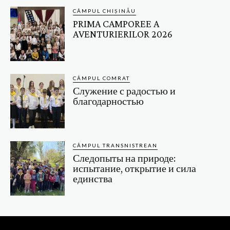
CÂMPUL CHIȘINĂU
PRIMA CAMPOREE A
AVENTURIERILOR 2026
CÂMPUL COMRAT
Служение с радостью и
благодарностью
CÂMPUL TRANSNISTREAN
Следопыты на природе:
испытание, открытие и сила
единства