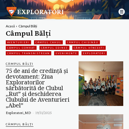
EXPLORATORI
Acasă
Câmpul Bălți
Câmpul Bălți
AVENTURIERI
CÂMPUL CAHUL
CÂMPUL CHIȘINĂU
CÂMPUL COMRAT
CÂMPUL EDINEȚ
CÂMPUL HÎNCEȘTI
CÂMPUL TRANSNISTREAN
EVENIMENTE
EXPLORATORI
CÂMPUL BĂLȚI
75 de ani de credință și
devotament: Ziua
Exploratorilor
sărbătorită de Clubul
,,Rut” și deschiderea
Clubului de Aventurieri
„Abel”
Exploratori_MD
-
19/11/2025
CÂMPUL BĂLȚI