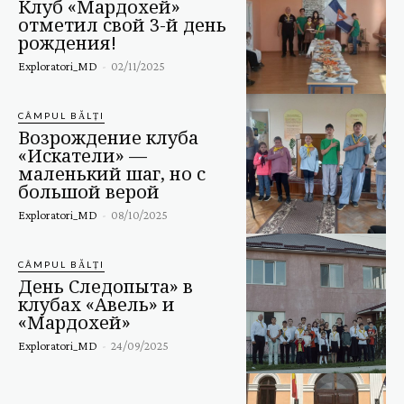
Клуб «Мардохей»
отметил свой 3-й день
рождения!
Exploratori_MD
-
02/11/2025
CÂMPUL BĂLȚI
Возрождение клуба
«Искатели» —
маленький шаг, но с
большой верой
Exploratori_MD
-
08/10/2025
CÂMPUL BĂLȚI
День Следопыта» в
клубах «Авель» и
«Мардохей»
Exploratori_MD
-
24/09/2025