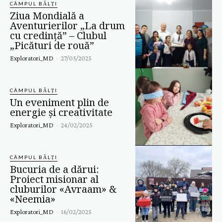
CÂMPUL BĂLȚI
Ziua Mondială a
Aventurierilor „La drum
cu credință” – Clubul
„Picături de rouă”
Exploratori_MD
-
27/05/2025
CÂMPUL BĂLȚI
Un eveniment plin de
energie și creativitate
Exploratori_MD
-
24/02/2025
CÂMPUL BĂLȚI
Bucuria de a dărui:
Proiect misionar al
cluburilor «Avraam» &
«Neemia»
Exploratori_MD
-
16/02/2025