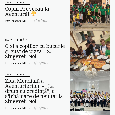
CÂMPUL BĂLȚI
Copiii Provocați la
Aventură!
Exploratori_MD
-
04/06/2025
CÂMPUL BĂLȚI
O zi a copiilor cu bucurie
și gust de pizza – S.
Sîngereii Noi
Exploratori_MD
-
02/06/2025
CÂMPUL BĂLȚI
Ziua Mondială a
Aventurierilor – „La
drum cu credință”, o
sărbătoare de neuitat la
Sîngereii Noi
Exploratori_MD
-
02/06/2025