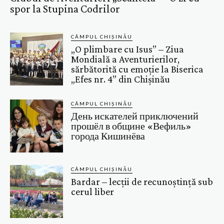
spor la Stupina Codrilor
CÂMPUL CHIȘINĂU
„O plimbare cu Isus” – Ziua
Mondială a Aventurierilor,
sărbătorită cu emoție la Biserica
„Efes nr. 4” din Chișinău
CÂMPUL CHIȘINĂU
День искателей приключений
прошёл в общине «Вефиль»
города Кишинёва
CÂMPUL CHIȘINĂU
Bardar – lecții de recunoștință sub
cerul liber