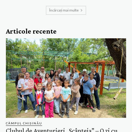
Încărcați mai multe
Articole recente
CÂMPUL CHIȘINĂU
Clubul de Aventurieri „Scânteia” – O zi cu