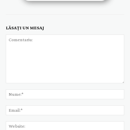
LĂSAȚI UN MESAJ
Comentariu:
Nu
Ema
Web