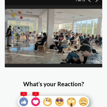
1
de 12
What’s your Reaction?
3
2