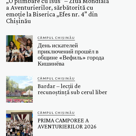
„O plimbare cu Isus” – Ziua Mondială
a Aventurierilor, sărbătorită cu
emoție la Biserica „Efes nr. 4” din
Chișinău
CÂMPUL CHIȘINĂU
День искателей
приключений прошёл в
общине «Вефиль» города
Кишинёва
CÂMPUL CHIȘINĂU
Bardar – lecții de
recunoștință sub cerul liber
CÂMPUL CHIȘINĂU
PRIMA CAMPOREE A
AVENTURIERILOR 2026