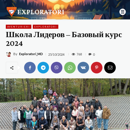
EXPLORATORI
AVENTURIERI
EXPLORATORI
Школа Лидеров – Базовый курс
2024
By
Exploratori_MD
768
25/10/2024
0