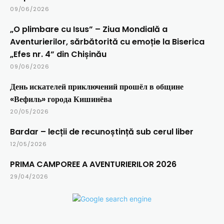
09/06/2026
„O plimbare cu Isus” – Ziua Mondială a
Aventurierilor, sărbătorită cu emoție la Biserica
„Efes nr. 4” din Chișinău
09/06/2026
День искателей приключений прошёл в общине
«Вефиль» города Кишинёва
20/05/2026
Bardar – lecții de recunoștință sub cerul liber
12/05/2026
PRIMA CAMPOREE A AVENTURIERILOR 2026
29/04/2026