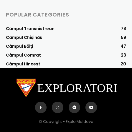
POPULAR CATEGORIES
Câmpul Transnistrean
78
Câmpul Chișinău
59
Câmpul Bălți
47
Câmpul Comrat
23
Câmpul Hîncești
20
EXPLORATORI
© Copyright - Explo Moldova