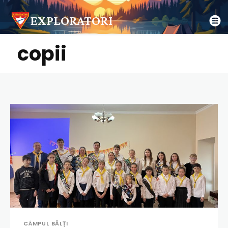
EXPLORATORI
copii
CÂMPUL BĂLȚI