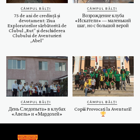
CÂMPUL BĂLȚI
CÂMPUL BĂLȚI
75 de ani de credință și
Возрождение клуба
devotament: Ziua
«Искатели» — маленький
Exploratorilor sărbătorită de
шаг, но с большой верой
Clubul ,,Rut” și deschiderea
Clubului de Aventurieri
„Abel”
CÂMPUL BĂLȚI
CÂMPUL BĂLȚI
День Следопыта» в клубах
Copiii Provocați la Aventură!
«Авель» и «Мардохей»