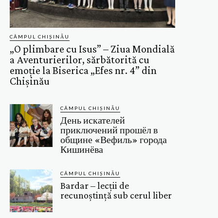
CÂMPUL CHIȘINĂU
„O plimbare cu Isus” – Ziua Mondială
a Aventurierilor, sărbătorită cu
emoție la Biserica „Efes nr. 4” din
Chișinău
CÂMPUL CHIȘINĂU
День искателей
приключений прошёл в
общине «Вефиль» города
Кишинёва
CÂMPUL CHIȘINĂU
Bardar – lecții de
recunoștință sub cerul liber