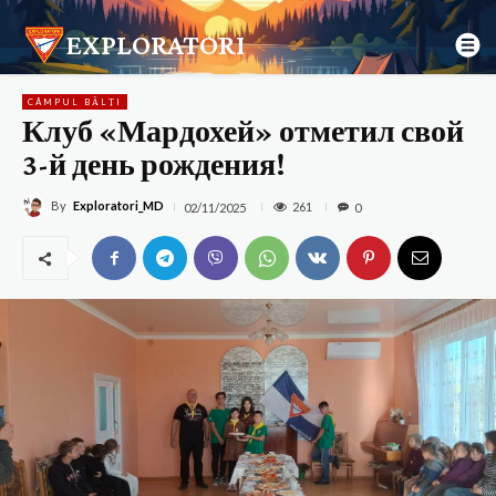
EXPLORATORI
CÂMPUL BĂLȚI
Клуб «Мардохей» отметил свой
3-й день рождения!
By
Exploratori_MD
261
02/11/2025
0