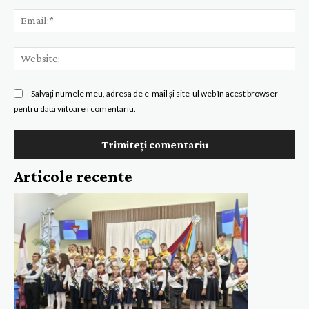
Ema
Web
Salvați numele meu, adresa de e-mail și site-ul web în acest browser
pentru data viitoare i comentariu.
Articole recente