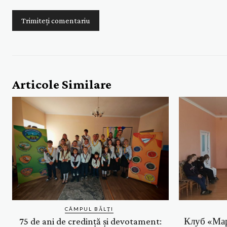
Articole Similare
CÂMPUL BĂLȚI
75 de ani de credință și devotament:
Клуб «Мар