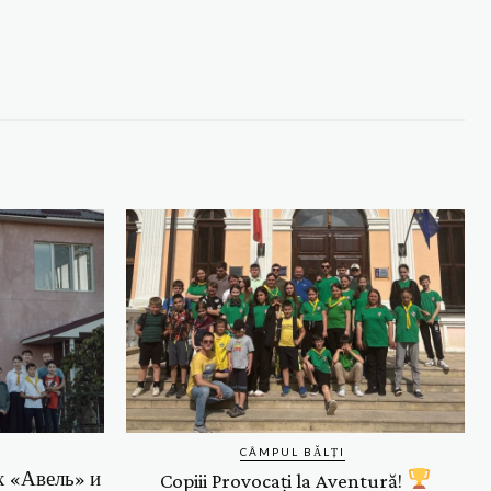
CÂMPUL BĂLȚI
х «Авель» и
Copiii Provocați la Aventură!