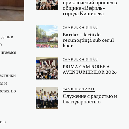
приключений прошёл в
общине «Вефиль»
города Кишинёва
CÂMPUL CHIȘINĂU
Bardar – lecții de
 день в
recunoștință sub cerul
б
liber
вигаемся
CÂMPUL CHIȘINĂU
PRIMA CAMPOREE A
AVENTURIERILOR 2026
частники
ры и
CÂMPUL COMRAT
стая, но
Служение с радостью и
благодарностью
и в