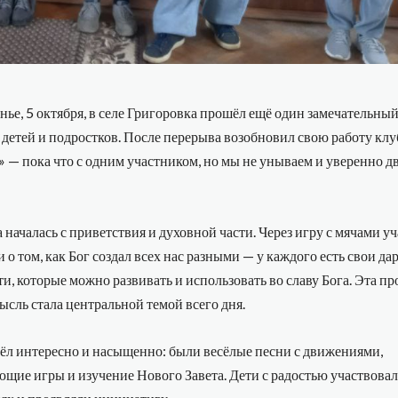
нье, 5 октября, в селе Григоровка прошёл ещё один замечательный
 детей и подростков. После перерыва возобновил свою работу клу
 — пока что с одним участником, но мы не унываем и уверенно д
началась с приветствия и духовной части. Через игру с мячами у
 о том, как Бог создал всех нас разными — у каждого есть свои да
и, которые можно развивать и использовать во славу Бога. Эта про
ысль стала центральной темой всего дня.
ёл интересно и насыщенно: были весёлые песни с движениями,
щие игры и изучение Нового Завета. Дети с радостью участвовал