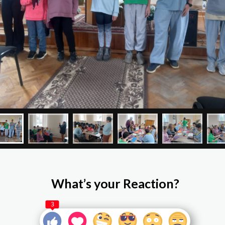
What’s your Reaction?
3