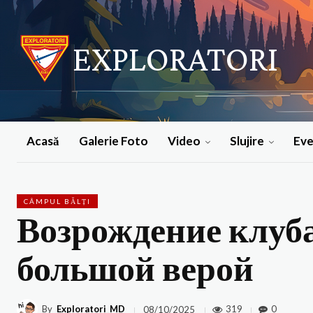
EXPLORATORI
Acasă
Galerie Foto
Video
Slujire
Ev
CÂMPUL BĂLȚI
Возрождение клуб
большой верой
By
Exploratori_MD
319
0
08/10/2025