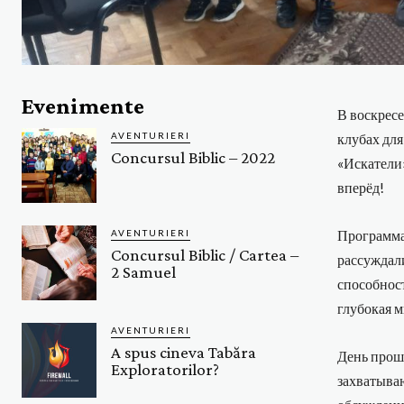
Evenimente
В воскресе
AVENTURIERI
клубах для
Concursul Biblic – 2022
«Искатели»
вперёд!
Программа 
AVENTURIERI
Concursul Biblic / Cartea –
рассуждали
2 Samuel
способност
глубокая м
AVENTURIERI
A spus cineva Tabăra
День прош
Exploratorilor?
захватываю