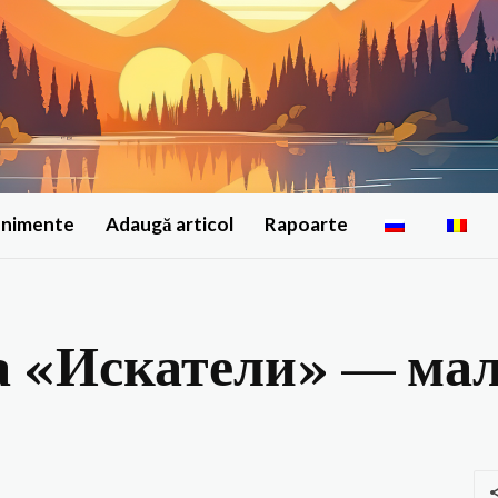
enimente
Adaugă articol
Rapoarte
а «Искатели» — мал