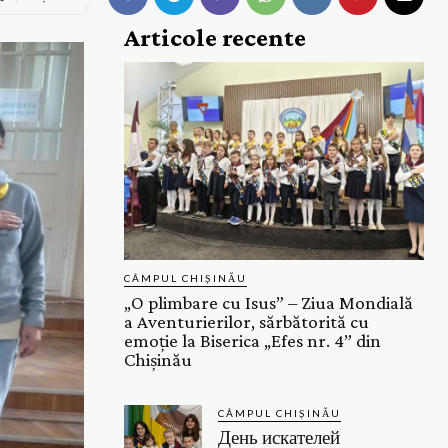
Articole recente
CÂMPUL CHIȘINĂU
„O plimbare cu Isus” – Ziua Mondială
a Aventurierilor, sărbătorită cu
emoție la Biserica „Efes nr. 4” din
Chișinău
CÂMPUL CHIȘINĂU
День искателей