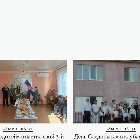
CÂMPUL BĂLȚI
CÂMPUL BĂLȚI
дохей» отметил свой 3-й
День Следопыта» в клуба