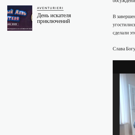
обсуждени
AVENTURIERI
День искателя
В заверше
приключений
угостились
сделали э
Слава Богу