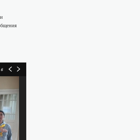
 и
 общения
 6