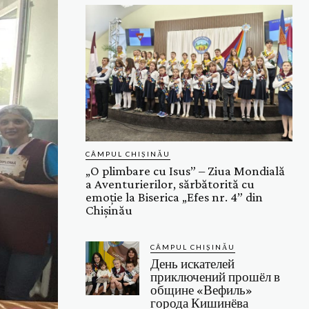
CÂMPUL CHIȘINĂU
„O plimbare cu Isus” – Ziua Mondială
a Aventurierilor, sărbătorită cu
emoție la Biserica „Efes nr. 4” din
Chișinău
CÂMPUL CHIȘINĂU
День искателей
приключений прошёл в
общине «Вефиль»
города Кишинёва