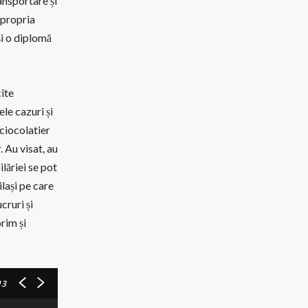
ansportare și
 propria
și o diplomă
cîte
le cazuri și
 ciocolatier
. Au visat, au
lăriei se pot
lași pe care
cruri și
rim și
13