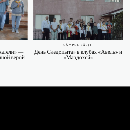
CÂMPUL BĂLȚI
катели» —
День Следопыта» в клубах «Авель» и
ьшой верой
«Мардохей»