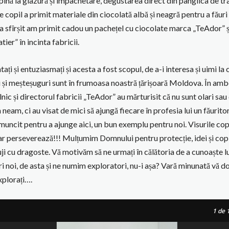
înă la glazură și împachetare, degustarea direct din panglica de tr
e copil a primit materiale din ciocolată albă și neagră pentru a făuri
la sfîrșit am primit cadou un pachețel cu ciocolate marca „TeAdor” 
tier” în incinta fabricii.
tați și entuziasmați și acesta a fost scopul, de a-i interesa și uimi la 
 și meșteșuguri sunt în frumoasa noastră țărișoară Moldova. În ambe
elnic și directorul fabricii „TeAdor” au mărturisit că nu sunt olari sau
 neam, ci au visat de mici să ajungă fiecare în profesia lui un făuritor
 muncit pentru a ajunge aici, un bun exemplu pentru noi. Visurile copi
ar perseverează!!! Mulțumim Domnului pentru protecție, idei și copi
uji cu dragoste. Vă motivăm să ne urmați în călătoria de a cunoaște lu
 noi, de asta și ne numim exploratori, nu-i așa? Vară minunată vă do
xplorați….
1
de 