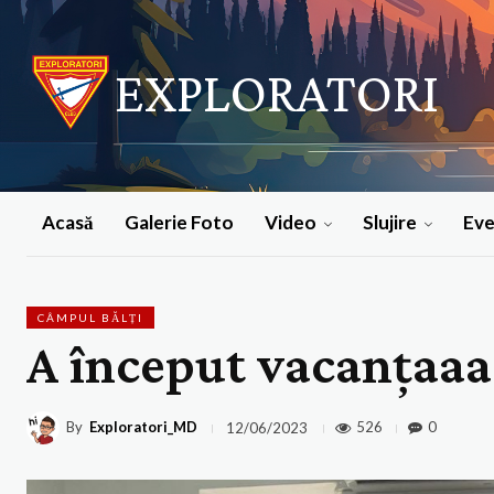
EXPLORATORI
Acasă
Galerie Foto
Video
Slujire
Ev
CÂMPUL BĂLȚI
A început vacanțaaa
By
Exploratori_MD
526
0
12/06/2023