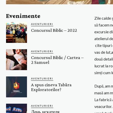
Evenimente
Zile calde 
AVENTURIERI
să facem no
Concursul Biblic – 2022
excursie di
atelierul d
cîte tipuri
vas de lut,
AVENTURIERI
Concursul Biblic / Cartea –
două detali
2 Samuel
lucrat la r
simți cum l
AVENTURIERI
A spus cineva Tabăra
După, am me
Exploratorilor?
masă am mer
La fabrică 
veacurilor.
AVENTURIERI
День искателя