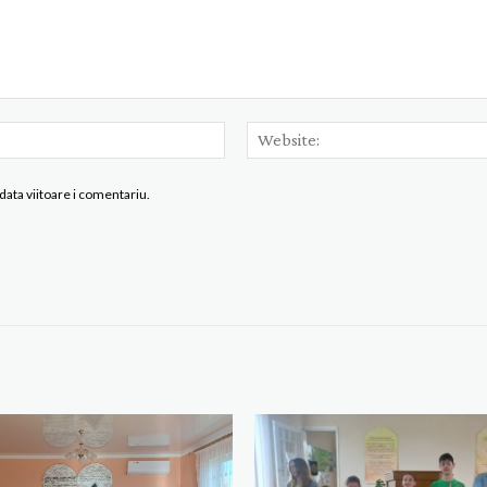
Email:*
data viitoare i comentariu.