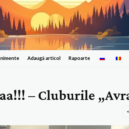
enimente
Adaugă articol
Rapoarte
aa!!! – Cluburile „Av