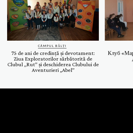
CÂMPUL BĂLȚI
75 de ani de credință și devotament:
Клуб «Мар
Ziua Exploratorilor sărbătorită de
Clubul ,,Rut” și deschiderea Clubului de
Aventurieri „Abel”