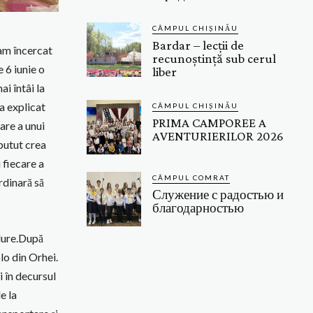
CÂMPUL CHIȘINĂU
Bardar – lecții de
a am încercat
recunoștință sub cerul
 6 iunie o
liber
ai întâi la
-a explicat
CÂMPUL CHIȘINĂU
PRIMA CAMPOREE A
are a unui
AVENTURIERILOR 2026
 putut crea
 fiecare a
CÂMPUL COMRAT
ordinară să
Служение с радостью и
благодарностью
ădure.După
lo din Orhei.
i în decursul
e la