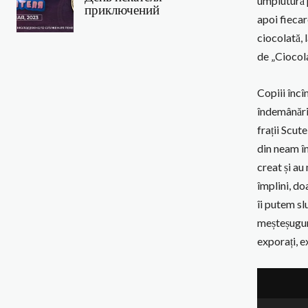
umplutură p
приключений
apoi fiecar
ciocolată, 
de „Ciocola
Copiii încîn
îndemânări
frații Scut
din neam în
creat și au
împlini, do
îi putem sl
meșteșuguri
exporați, e