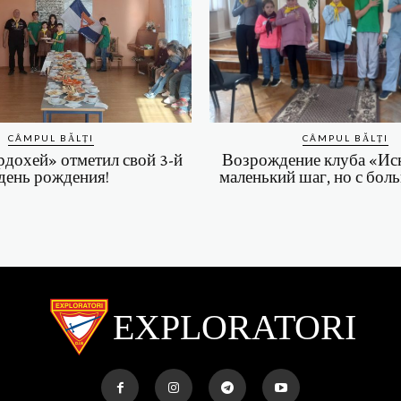
CÂMPUL BĂLȚI
CÂMPUL BĂLȚI
дохей» отметил свой 3-й
Возрождение клуба «Ис
день рождения!
маленький шаг, но с бол
EXPLORATORI