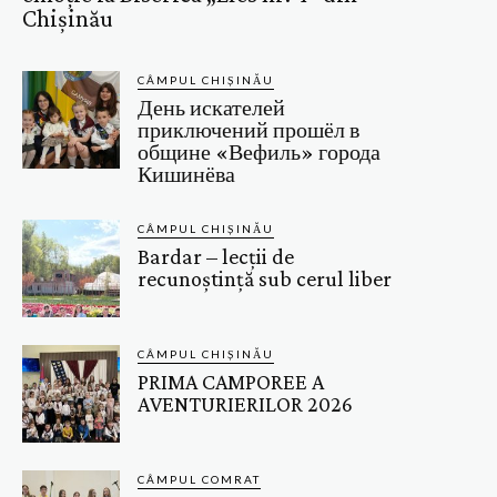
Chișinău
CÂMPUL CHIȘINĂU
День искателей
приключений прошёл в
общине «Вефиль» города
Кишинёва
CÂMPUL CHIȘINĂU
Bardar – lecții de
recunoștință sub cerul liber
CÂMPUL CHIȘINĂU
PRIMA CAMPOREE A
AVENTURIERILOR 2026
CÂMPUL COMRAT