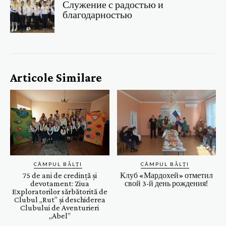
Служение с радостью и
благодарностью
Articole Similare
CÂMPUL BĂLȚI
CÂMPUL BĂLȚI
75 de ani de credință și
Клуб «Мардохей» отметил
devotament: Ziua
свой 3-й день рождения!
Exploratorilor sărbătorită de
Clubul ,,Rut” și deschiderea
Clubului de Aventurieri
„Abel”