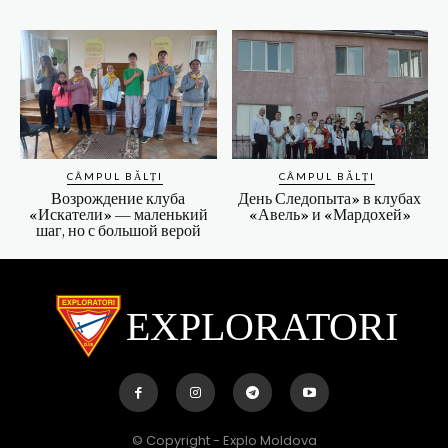
CÂMPUL BĂLȚI
CÂMPUL BĂLȚI
Возрождение клуба
День Следопыта» в клубах
«Искатели» — маленький
«Авель» и «Мардохей»
шаг, но с большой верой
EXPLORATORI
© Copyright - Explo Moldova