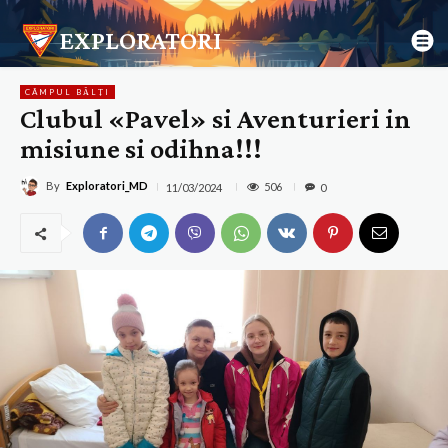
EXPLORATORI
CÂMPUL BĂLȚI
Clubul «Pavel» si Aventurieri in
misiune si odihna!!!
By
Exploratori_MD
506
11/03/2024
0