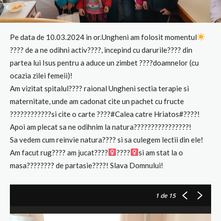
Pe data de 10.03.2024 in or.Ungheni am folosit momentul
???? de a ne odihni activ????, incepind cu darurile???? din
partea lui Isus pentru a aduce un zimbet ????doamnelor (cu
ocazia zilei femeii)!
Am vizitat spitalul???? raional Ungheni sectia terapie si
maternitate, unde am cadonat cite un pachet cu fructe
????????????si cite o carte ????#Calea catre Hriatos#????!
Apoi am plecat sa ne odihnim la natura????????????????!
Sa vedem cum reinvie natura???? si sa culegem lectii din ele!
Am facut rug???? am jucat????‍
????‍
si am stat la o
masa???????? de partasie????! Slava Domnului!
1
de 15