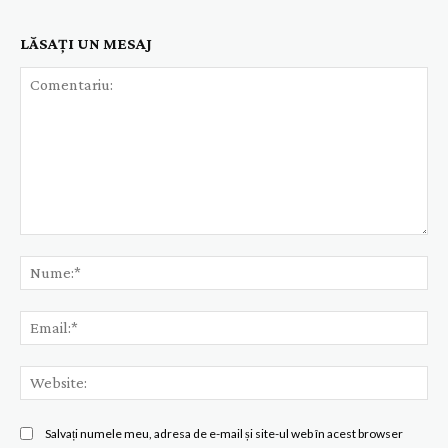
LĂSAȚI UN MESAJ
Comentariu:
Nu
Ema
Web
Salvați numele meu, adresa de e-mail și site-ul web în acest browser