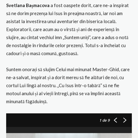
Svetlana Bașmacova
a fost oaspete dorit, care ne-a inspirat
să ne dorim prezența lui Isus în preajma noastră, iar noi am
asistat la investirea unui aventurier din biserica locală.
Exploratorii, care acum au o vîrstă și ani de experiență în
slujire, au cîntat vechiul imn „Suntem uniți”, care a adus o notă
de nostalgie în rîndurile celor prezenți. Totul s-a încheiat cu
cadouri și o masă comună, gustoasă.
Suntem onorați să slujim Celui mai minunat Master-Ghid, care
ne-a salvat, inspirat și a dorit mereu să fie alături de noi, cu
cortul Lui lîngă al nostru. „Cu Isus într-o tabără” să ne fie
motoul anului și al vieții întregi, pînă se va împlini această
minunată făgăduință.
1
de 9