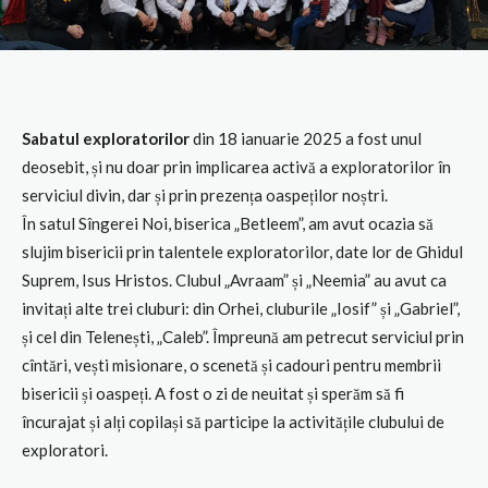
Sabatul exploratorilor
din 18 ianuarie 2025 a fost unul
deosebit, și nu doar prin implicarea activă a exploratorilor în
serviciul divin, dar și prin prezența oaspeților noștri.
În satul Sîngerei Noi, biserica „Betleem”, am avut ocazia să
slujim bisericii prin talentele exploratorilor, date lor de Ghidul
Suprem, Isus Hristos. Clubul „Avraam” și „Neemia” au avut ca
invitați alte trei cluburi: din Orhei, cluburile „Iosif” și „Gabriel”,
și cel din Telenești, „Caleb”. Împreună am petrecut serviciul prin
cîntări, vești misionare, o scenetă și cadouri pentru membrii
bisericii și oaspeți. A fost o zi de neuitat și sperăm să fi
încurajat și alți copilași să participe la activitățile clubului de
exploratori.