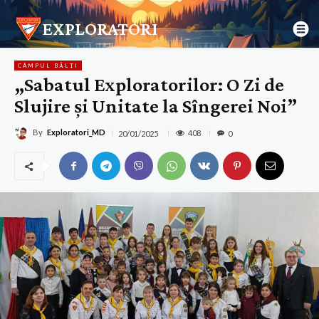
EXPLORATORI
CÂMPUL BĂLȚI
„Sabatul Exploratorilor: O Zi de
Slujire și Unitate la Sîngerei Noi”
By
Exploratori_MD
408
20/01/2025
0