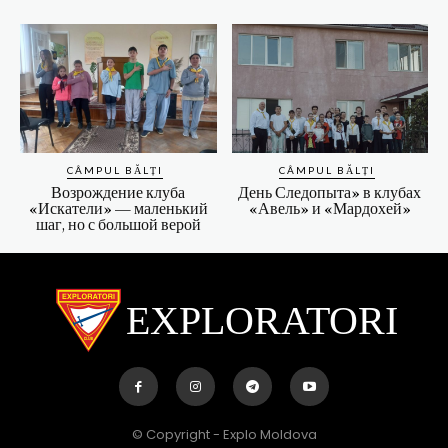
CÂMPUL BĂLȚI
CÂMPUL BĂLȚI
Возрождение клуба
День Следопыта» в клубах
«Искатели» — маленький
«Авель» и «Мардохей»
шаг, но с большой верой
EXPLORATORI
© Copyright - Explo Moldova