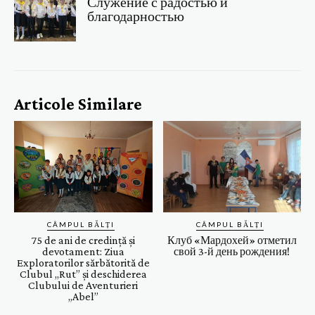
Служение с радостью и
благодарностью
Articole Similare
CÂMPUL BĂLȚI
CÂMPUL BĂLȚI
75 de ani de credință și
Клуб «Мардохей» отметил
devotament: Ziua
свой 3-й день рождения!
Exploratorilor sărbătorită de
Clubul ,,Rut” și deschiderea
Clubului de Aventurieri
„Abel”