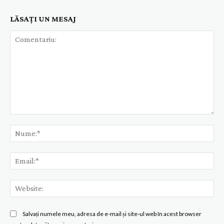
LĂSAȚI UN MESAJ
Comentariu:
Nu
Ema
Web
Salvați numele meu, adresa de e-mail și site-ul web în acest browser