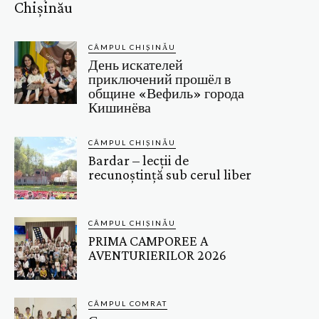
Chișinău
CÂMPUL CHIȘINĂU
День искателей
приключений прошёл в
общине «Вефиль» города
Кишинёва
CÂMPUL CHIȘINĂU
Bardar – lecții de
recunoștință sub cerul liber
CÂMPUL CHIȘINĂU
PRIMA CAMPOREE A
AVENTURIERILOR 2026
CÂMPUL COMRAT