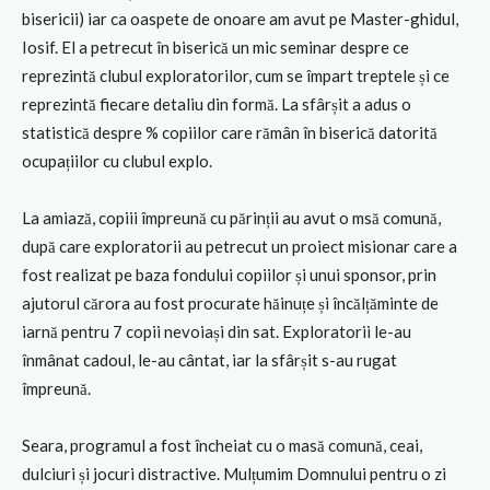
bisericii) iar ca oaspete de onoare am avut pe Master-ghidul,
Iosif. El a petrecut în biserică un mic seminar despre ce
reprezintă clubul exploratorilor, cum se împart treptele și ce
reprezintă fiecare detaliu din formă. La sfârșit a adus o
statistică despre % copiilor care rămân în biserică datorită
ocupațiilor cu clubul explo.
La amiază, copiii împreună cu părinții au avut o msă comună,
după care exploratorii au petrecut un proiect misionar care a
fost realizat pe baza fondului copiilor și unui sponsor, prin
ajutorul cărora au fost procurate hăinuțe și încălțăminte de
iarnă pentru 7 copii nevoiași din sat. Exploratorii le-au
înmânat cadoul, le-au cântat, iar la sfârșit s-au rugat
împreună.
Seara, programul a fost încheiat cu o masă comună, ceai,
dulciuri și jocuri distractive. Mulțumim Domnului pentru o zi