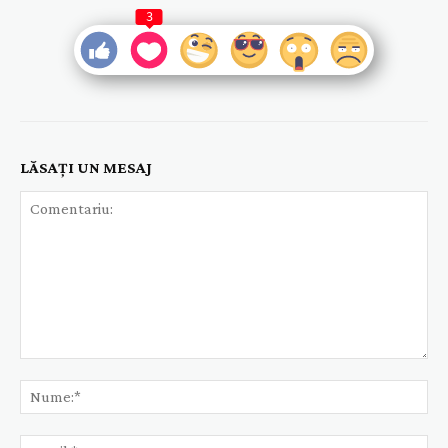
3
LĂSAȚI UN MESAJ
Comentariu:
Nu
Ema