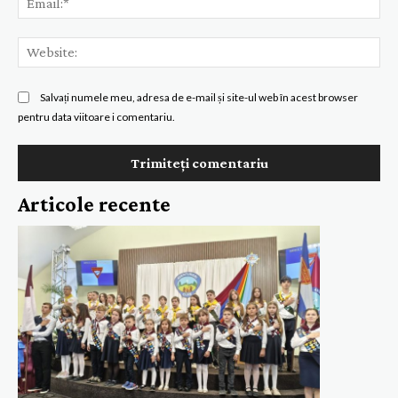
Web
Salvați numele meu, adresa de e-mail și site-ul web în acest browser
pentru data viitoare i comentariu.
Articole recente