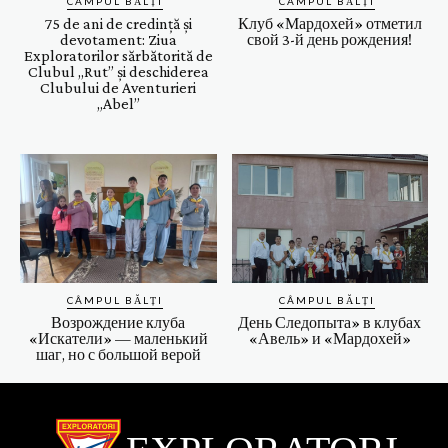
CÂMPUL BĂLȚI
CÂMPUL BĂLȚI
75 de ani de credință și
Клуб «Мардохей» отметил
devotament: Ziua
свой 3-й день рождения!
Exploratorilor sărbătorită de
Clubul ,,Rut” și deschiderea
Clubului de Aventurieri
„Abel”
CÂMPUL BĂLȚI
CÂMPUL BĂLȚI
Возрождение клуба
День Следопыта» в клубах
«Искатели» — маленький
«Авель» и «Мардохей»
шаг, но с большой верой