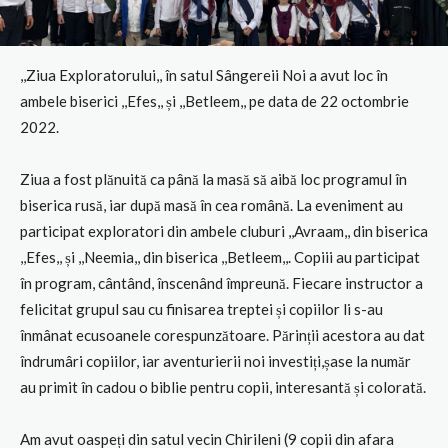
,,Ziua Exploratorului,, în satul Sângereii Noi a avut loc în
ambele biserici ,,Efes,, și ,,Betleem,, pe data de 22 octombrie
2022.
Ziua a fost plănuită ca până la masă să aibă loc programul în
biserica rusă, iar după masă în cea română. La eveniment au
participat exploratori din ambele cluburi ,,Avraam,, din biserica
,,Efes,, și ,,Neemia,, din biserica ,,Betleem,,. Copiii au participat
în program, cântând, înscenând împreună. Fiecare instructor a
felicitat grupul sau cu finisarea treptei și copiilor li s-au
înmânat ecusoanele corespunzătoare. Părinții acestora au dat
îndrumâri copiilor, iar aventurierii noi investiți,șase la număr
au primit în cadou o biblie pentru copii, interesantă și colorată.
Am avut oaspeți din satul vecin Chirileni (9 copii din afara