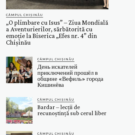
CÂMPUL CHIȘINĂU
„O plimbare cu Isus” – Ziua Mondială
a Aventurierilor, sărbătorită cu
emoție la Biserica „Efes nr. 4” din
Chișinău
CÂMPUL CHIȘINĂU
День искателей
приключений прошёл в
общине «Вефиль» города
Кишинёва
CÂMPUL CHIȘINĂU
Bardar – lecții de
recunoștință sub cerul liber
CÂMPUL CHIȘINĂU