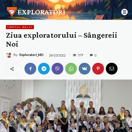
EXPLORATORI
CÂMPUL BĂLȚI
Ziua exploratorului – Sângereii
Noi
By
Exploratori_MD
579
24/10/2022
0