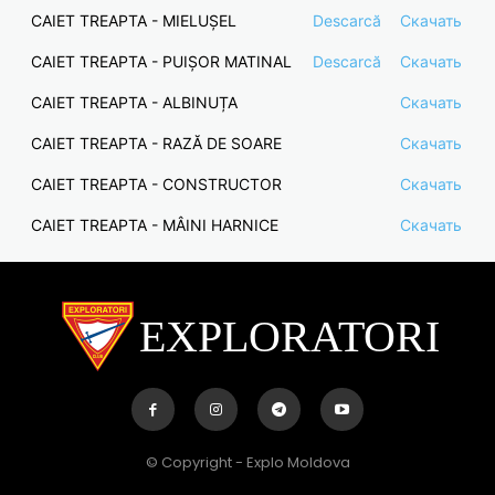
CAIET TREAPTA - MIELUȘEL
Descarcă
Скачать
CAIET TREAPTA - PUIȘOR MATINAL
Descarcă
Скачать
CAIET TREAPTA - ALBINUȚA
Скачать
CAIET TREAPTA - RAZĂ DE SOARE
Скачать
CAIET TREAPTA - CONSTRUCTOR
Скачать
CAIET TREAPTA - MÂINI HARNICE
Скачать
EXPLORATORI
© Copyright - Explo Moldova